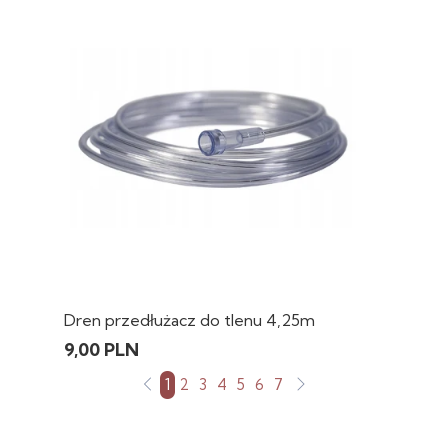
Dren przedłużacz do tlenu 4,25m
9,00 PLN
1
2
3
4
5
6
7