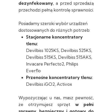
dezynfekowany
, a przed sprzedażą
przechodzi pełną kontrolę sprawności.
Posiadamy szeroki wybór urządzeń
dostosowanych do różnych potrzeb:
Stacjonarne koncentratory
tlenu:
Devilbiss 1025KS, Devilbiss 525KS,
Devilbiss 515KS, Devilbiss 515AKS,
Invacare Perfecto2, Philips
Everflo
Przenośne koncentratory tlenu:
Devilbiss iGO2, Activox
Wypożyczając u nas, masz pewność,
że otrzymujesz sprzęt
w pełni
sprawny, bezpieczny i gotowy do