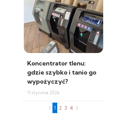
Koncentrator tlenu:
gdzie szybko i tanio go
wypożyczyć?
11 stycznia 2026
1
2
3
4